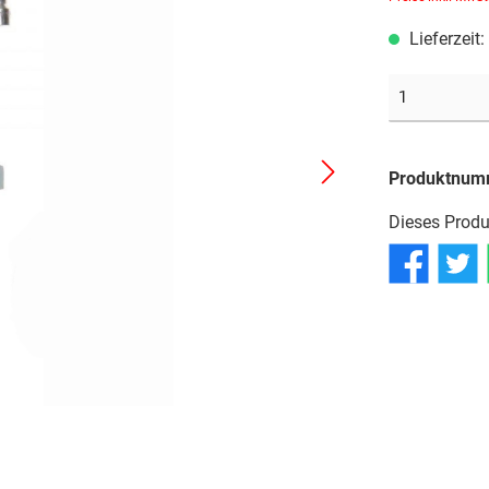
Reifen
Reifen
Reifen
Lieferzeit
Schläuche
Schläuche
Schläuche
Produktnum
Dieses Produ