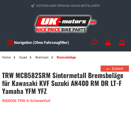
KOSTENLOSER VERSAND AB 60€ BESTELLWERT
Navigation (Ohne Fahrzeugfilter)
Home
Quad
Bremsen
Bremsbeläge
Zurück
TRW MCB582SRM Sintermetall Bremsbeläge
für Kawasaki KVF Suzuki AN400 RM DR LT-F
Yamaha YFM YFZ
9000056 TRW in Schweinfurt