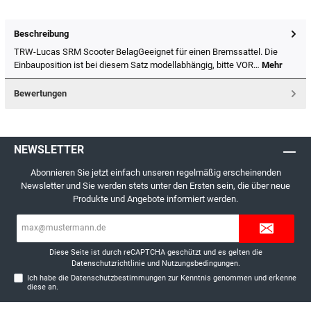
Beschreibung
TRW-Lucas SRM Scooter BelagGeeignet für einen Bremssattel. Die
Einbauposition ist bei diesem Satz modellabhängig, bitte VOR…
Mehr
Bewertungen
NEWSLETTER
Abonnieren Sie jetzt einfach unseren regelmäßig erscheinenden
Newsletter und Sie werden stets unter den Ersten sein, die über neue
Produkte und Angebote informiert werden.
E-
Mail-
Adresse*
Diese Seite ist durch reCAPTCHA geschützt und es gelten die
Datenschutzrichtlinie
und
Nutzungsbedingungen
.
Ich habe die
Datenschutzbestimmungen
zur Kenntnis genommen und erkenne
diese an.