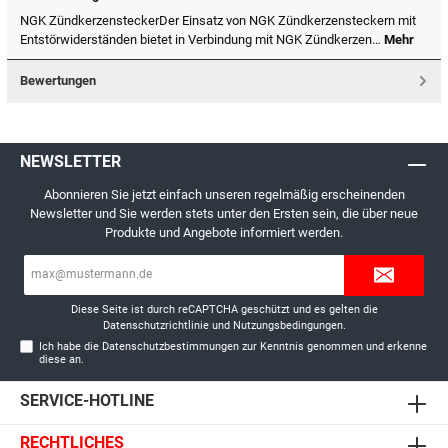
NGK ZündkerzensteckerDer Einsatz von NGK Zündkerzensteckern mit
Entstörwiderständen bietet in Verbindung mit NGK Zündkerzen…
Mehr
Bewertungen
NEWSLETTER
Abonnieren Sie jetzt einfach unseren regelmäßig erscheinenden
Newsletter und Sie werden stets unter den Ersten sein, die über neue
Produkte und Angebote informiert werden.
E-
Mail-
Adresse*
Diese Seite ist durch reCAPTCHA geschützt und es gelten die
Datenschutzrichtlinie
und
Nutzungsbedingungen
.
Ich habe die
Datenschutzbestimmungen
zur Kenntnis genommen und erkenne
diese an.
SERVICE-HOTLINE
RECHTLICHES