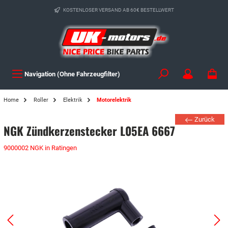
KOSTENLOSER VERSAND AB 60€ BESTELLWERT
Navigation (Ohne Fahrzeugfilter)
Home
Roller
Elektrik
Motorelektrik
Zurück
NGK Zündkerzenstecker L05EA 6667
9000002 NGK in Ratingen