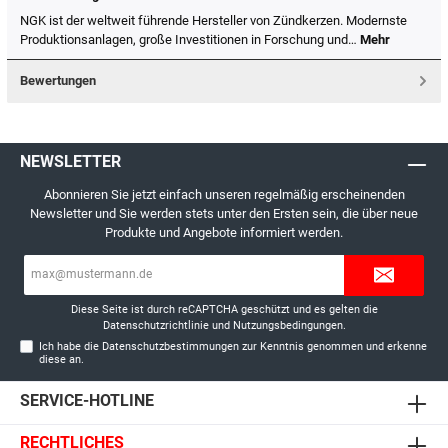
NGK ist der weltweit führende Hersteller von Zündkerzen. Modernste
Produktionsanlagen, große Investitionen in Forschung und…
Mehr
Bewertungen
NEWSLETTER
Abonnieren Sie jetzt einfach unseren regelmäßig erscheinenden
Newsletter und Sie werden stets unter den Ersten sein, die über neue
Produkte und Angebote informiert werden.
E-
Mail-
Adresse*
Diese Seite ist durch reCAPTCHA geschützt und es gelten die
Datenschutzrichtlinie
und
Nutzungsbedingungen
.
Ich habe die
Datenschutzbestimmungen
zur Kenntnis genommen und erkenne
diese an.
SERVICE-HOTLINE
RECHTLICHES