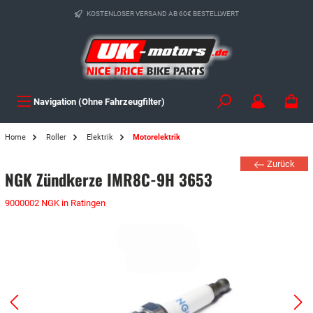
KOSTENLOSER VERSAND AB 60€ BESTELLWERT
Navigation (Ohne Fahrzeugfilter)
Home
Roller
Elektrik
Motorelektrik
Zurück
NGK Zündkerze IMR8C-9H 3653
9000002 NGK in Ratingen