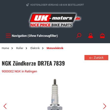
KOSTENLOSER VERSAND AB 60€ BESTELLWERT
Navigation (Ohne Fahrzeugfilter)
Home
Roller
Elektrik
Motorelektrik
Zurück
NGK Zündkerze DR7EA 7839
9000002 NGK in Ratingen