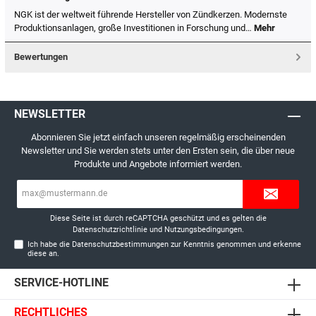
NGK ist der weltweit führende Hersteller von Zündkerzen. Modernste
Produktionsanlagen, große Investitionen in Forschung und…
Mehr
Bewertungen
NEWSLETTER
Abonnieren Sie jetzt einfach unseren regelmäßig erscheinenden
Newsletter und Sie werden stets unter den Ersten sein, die über neue
Produkte und Angebote informiert werden.
E-
Mail-
Adresse*
Diese Seite ist durch reCAPTCHA geschützt und es gelten die
Datenschutzrichtlinie
und
Nutzungsbedingungen
.
Ich habe die
Datenschutzbestimmungen
zur Kenntnis genommen und erkenne
diese an.
SERVICE-HOTLINE
RECHTLICHES