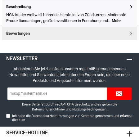
Beschreibung
NGK ist der weltweit führende Hersteller von Zündkerzen. Modernste
Produktionsanlagen, große Investitionen in Forschung und…
Mehr
Bewertungen
NEWSLETTER
Abonnieren Sie jetzt einfach unseren regelmäßig erscheinenden
Newsletter und Sie werden stets unter den Ersten sein, die über neue
Produkte und Angebote informiert werden.
E-
Mail-
Adresse*
Diese Seite ist durch reCAPTCHA geschützt und es gelten die
Datenschutzrichtlinie
und
Nutzungsbedingungen
.
Ich habe die
Datenschutzbestimmungen
zur Kenntnis genommen und erkenne
diese an.
SERVICE-HOTLINE