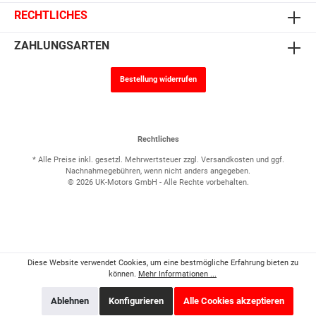
RECHTLICHES
ZAHLUNGSARTEN
Bestellung widerrufen
Rechtliches
* Alle Preise inkl. gesetzl. Mehrwertsteuer zzgl.
Versandkosten
und ggf.
Nachnahmegebühren, wenn nicht anders angegeben.
© 2026 UK-Motors GmbH - Alle Rechte vorbehalten.
Diese Website verwendet Cookies, um eine bestmögliche Erfahrung bieten zu
können.
Mehr Informationen ...
Ablehnen
Konfigurieren
Alle Cookies akzeptieren