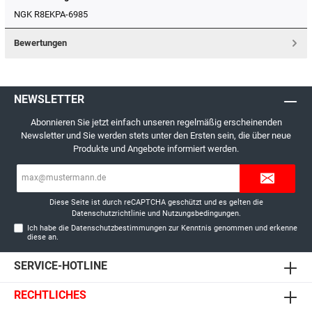
NGK R8EKPA-6985
Bewertungen
NEWSLETTER
Abonnieren Sie jetzt einfach unseren regelmäßig erscheinenden
Newsletter und Sie werden stets unter den Ersten sein, die über neue
Produkte und Angebote informiert werden.
E-
Mail-
Adresse*
Diese Seite ist durch reCAPTCHA geschützt und es gelten die
Datenschutzrichtlinie
und
Nutzungsbedingungen
.
Ich habe die
Datenschutzbestimmungen
zur Kenntnis genommen und erkenne
diese an.
SERVICE-HOTLINE
RECHTLICHES