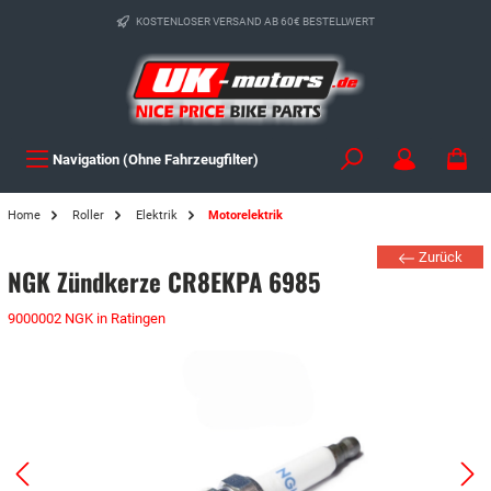
KOSTENLOSER VERSAND AB 60€ BESTELLWERT
Navigation (Ohne Fahrzeugfilter)
Home
Roller
Elektrik
Motorelektrik
Zurück
NGK Zündkerze CR8EKPA 6985
9000002 NGK in Ratingen