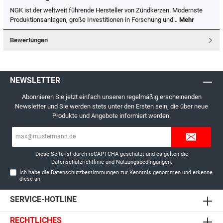
NGK ist der weltweit führende Hersteller von Zündkerzen. Modernste
Produktionsanlagen, große Investitionen in Forschung und…
Mehr
Bewertungen
NEWSLETTER
Abonnieren Sie jetzt einfach unseren regelmäßig erscheinenden
Newsletter und Sie werden stets unter den Ersten sein, die über neue
Produkte und Angebote informiert werden.
E-
Mail-
Adresse*
Diese Seite ist durch reCAPTCHA geschützt und es gelten die
Datenschutzrichtlinie
und
Nutzungsbedingungen
.
Ich habe die
Datenschutzbestimmungen
zur Kenntnis genommen und erkenne
diese an.
SERVICE-HOTLINE
RECHTLICHES