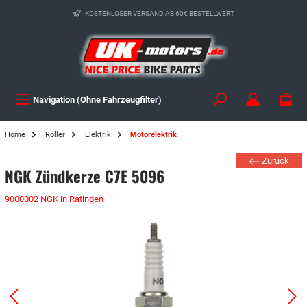
KOSTENLOSER VERSAND AB 60€ BESTELLWERT
Navigation (Ohne Fahrzeugfilter)
Home
Roller
Elektrik
Motorelektrik
Zurück
NGK Zündkerze C7E 5096
9000002 NGK in Ratingen