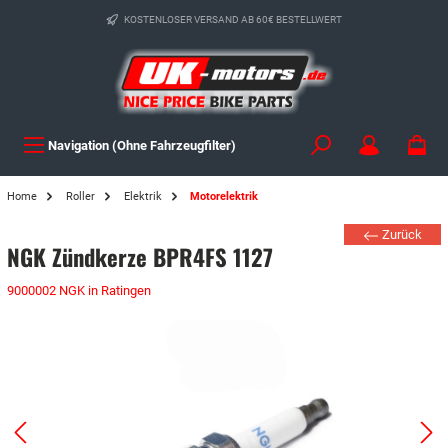
KOSTENLOSER VERSAND AB 60€ BESTELLWERT
Navigation (Ohne Fahrzeugfilter)
Home
Roller
Elektrik
Motorelektrik
Zurück
NGK Zündkerze BPR4FS 1127
9000002 NGK in Ratingen