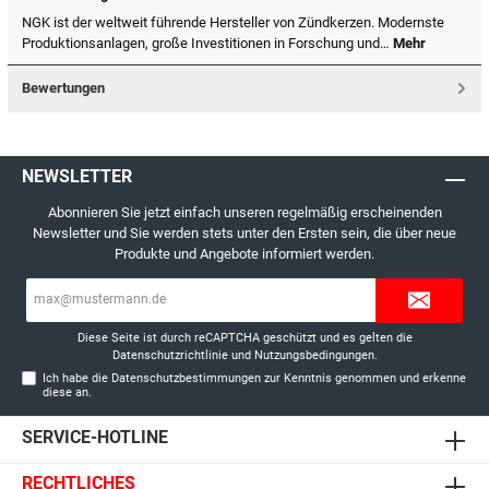
NGK ist der weltweit führende Hersteller von Zündkerzen. Modernste
Produktionsanlagen, große Investitionen in Forschung und…
Mehr
Bewertungen
NEWSLETTER
Abonnieren Sie jetzt einfach unseren regelmäßig erscheinenden
Newsletter und Sie werden stets unter den Ersten sein, die über neue
Produkte und Angebote informiert werden.
E-
Mail-
Adresse*
Diese Seite ist durch reCAPTCHA geschützt und es gelten die
Datenschutzrichtlinie
und
Nutzungsbedingungen
.
Ich habe die
Datenschutzbestimmungen
zur Kenntnis genommen und erkenne
diese an.
SERVICE-HOTLINE
RECHTLICHES