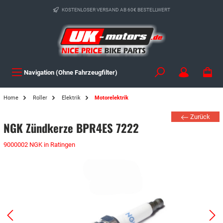
KOSTENLOSER VERSAND AB 60€ BESTELLWERT
Navigation (Ohne Fahrzeugfilter)
Home
Roller
Elektrik
Motorelektrik
Zurück
NGK Zündkerze BPR4ES 7222
9000002 NGK in Ratingen