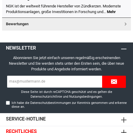
NGK ist der weltweit führende Hersteller von Zündkerzen. Modernste
Produktionsanlagen, große Investitionen in Forschung und…
Mehr
Bewertungen
NEWSLETTER
Abonnieren Sie jetzt einfach unseren regelmäßig erscheinenden
Newsletter und Sie werden stets unter den Ersten sein, die über neue
Produkte und Angebote informiert werden.
E-
Mail-
Adresse*
Diese Seite ist durch reCAPTCHA geschützt und es gelten die
Datenschutzrichtlinie
und
Nutzungsbedingungen
.
Ich habe die
Datenschutzbestimmungen
zur Kenntnis genommen und erkenne
diese an.
SERVICE-HOTLINE
RECHTLICHES