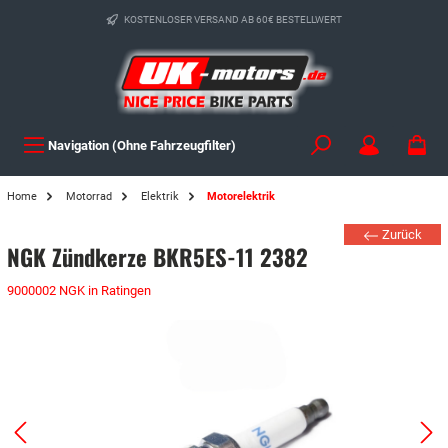
KOSTENLOSER VERSAND AB 60€ BESTELLWERT
Navigation (Ohne Fahrzeugfilter)
Home
Motorrad
Elektrik
Motorelektrik
Zurück
NGK Zündkerze BKR5ES-11 2382
9000002 NGK in Ratingen