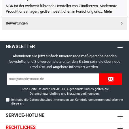
NGK ist der weltweit führende Hersteller von Zündkerzen. Modernste
Produktionsanlagen, große Investitionen in Forschung und…
Mehr
Bewertungen
NEWSLETTER
Abonnieren Sie jetzt einfach unseren regelmäßig erscheinenden
Newsletter und Sie werden stets unter den Ersten sein, die über neue
Produkte und Angebote informiert werden.
E-
Mail-
Adresse*
Diese Seite ist durch reCAPTCHA geschützt und es gelten die
Datenschutzrichtlinie
und
Nutzungsbedingungen
.
Ich habe die
Datenschutzbestimmungen
zur Kenntnis genommen und erkenne
diese an.
SERVICE-HOTLINE
RECHTLICHES