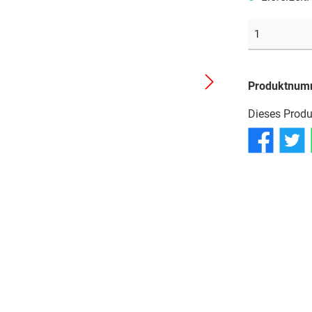
Reifen
Reifen
Reifen
Schläuche
Schläuche
Schläuche
Produktnum
Dieses Produ