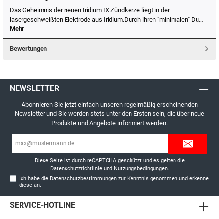
Das Geheimnis der neuen Iridium IX Zündkerze liegt in der
lasergeschweißten Elektrode aus Iridium.Durch ihren "minimalen" Du…
Mehr
Bewertungen
NEWSLETTER
Abonnieren Sie jetzt einfach unseren regelmäßig erscheinenden
Newsletter und Sie werden stets unter den Ersten sein, die über neue
Produkte und Angebote informiert werden.
E-
Mail-
Adresse*
Diese Seite ist durch reCAPTCHA geschützt und es gelten die
Datenschutzrichtlinie
und
Nutzungsbedingungen
.
Ich habe die
Datenschutzbestimmungen
zur Kenntnis genommen und erkenne
diese an.
SERVICE-HOTLINE