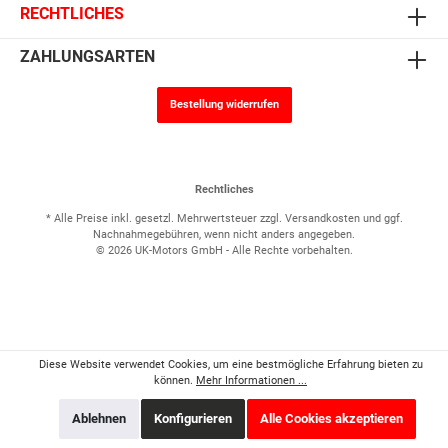
RECHTLICHES
ZAHLUNGSARTEN
Bestellung widerrufen
Rechtliches
* Alle Preise inkl. gesetzl. Mehrwertsteuer zzgl.
Versandkosten
und ggf.
Nachnahmegebühren, wenn nicht anders angegeben.
© 2026 UK-Motors GmbH - Alle Rechte vorbehalten.
Diese Website verwendet Cookies, um eine bestmögliche Erfahrung bieten zu
können.
Mehr Informationen ...
Ablehnen
Konfigurieren
Alle Cookies akzeptieren