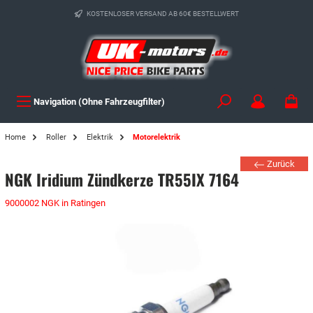
KOSTENLOSER VERSAND AB 60€ BESTELLWERT
Navigation (Ohne Fahrzeugfilter)
Home
Roller
Elektrik
Motorelektrik
Zurück
NGK Iridium Zündkerze TR55IX 7164
9000002 NGK in Ratingen