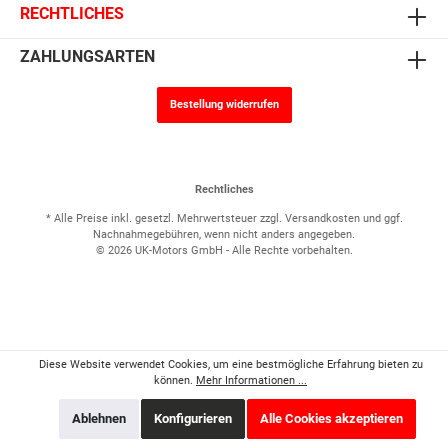
RECHTLICHES
ZAHLUNGSARTEN
Bestellung widerrufen
Rechtliches
* Alle Preise inkl. gesetzl. Mehrwertsteuer zzgl.
Versandkosten
und ggf.
Nachnahmegebühren, wenn nicht anders angegeben.
© 2026 UK-Motors GmbH - Alle Rechte vorbehalten.
Diese Website verwendet Cookies, um eine bestmögliche Erfahrung bieten zu
können.
Mehr Informationen ...
Ablehnen
Konfigurieren
Alle Cookies akzeptieren