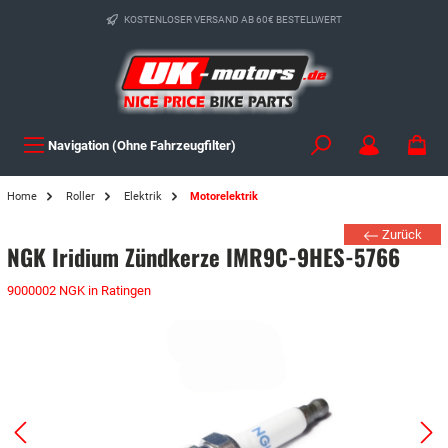
KOSTENLOSER VERSAND AB 60€ BESTELLWERT
Navigation (Ohne Fahrzeugfilter)
Home
Roller
Elektrik
Motorelektrik
Zurück
NGK Iridium Zündkerze IMR9C-9HES-5766
9000002 NGK in Ratingen