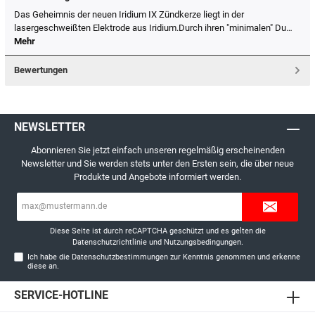
Das Geheimnis der neuen Iridium IX Zündkerze liegt in der
lasergeschweißten Elektrode aus Iridium.Durch ihren "minimalen" Du…
Mehr
Bewertungen
NEWSLETTER
Abonnieren Sie jetzt einfach unseren regelmäßig erscheinenden
Newsletter und Sie werden stets unter den Ersten sein, die über neue
Produkte und Angebote informiert werden.
E-
Mail-
Adresse*
Diese Seite ist durch reCAPTCHA geschützt und es gelten die
Datenschutzrichtlinie
und
Nutzungsbedingungen
.
Ich habe die
Datenschutzbestimmungen
zur Kenntnis genommen und erkenne
diese an.
SERVICE-HOTLINE