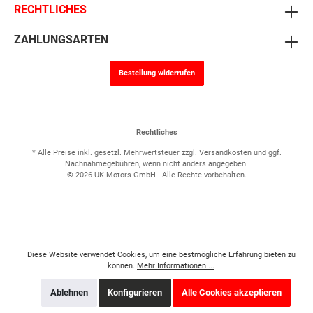
RECHTLICHES
ZAHLUNGSARTEN
Bestellung widerrufen
Rechtliches
* Alle Preise inkl. gesetzl. Mehrwertsteuer zzgl.
Versandkosten
und ggf.
Nachnahmegebühren, wenn nicht anders angegeben.
© 2026 UK-Motors GmbH - Alle Rechte vorbehalten.
Diese Website verwendet Cookies, um eine bestmögliche Erfahrung bieten zu
können.
Mehr Informationen ...
Ablehnen
Konfigurieren
Alle Cookies akzeptieren