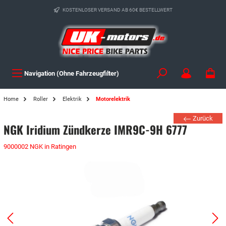
KOSTENLOSER VERSAND AB 60€ BESTELLWERT
Navigation (Ohne Fahrzeugfilter)
Home
Roller
Elektrik
Motorelektrik
Zurück
NGK Iridium Zündkerze IMR9C-9H 6777
9000002 NGK in Ratingen