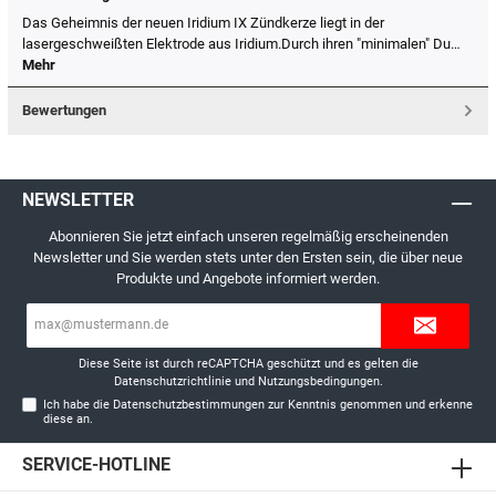
Das Geheimnis der neuen Iridium IX Zündkerze liegt in der
lasergeschweißten Elektrode aus Iridium.Durch ihren "minimalen" Du…
Mehr
Bewertungen
NEWSLETTER
Abonnieren Sie jetzt einfach unseren regelmäßig erscheinenden
Newsletter und Sie werden stets unter den Ersten sein, die über neue
Produkte und Angebote informiert werden.
E-
Mail-
Adresse*
Diese Seite ist durch reCAPTCHA geschützt und es gelten die
Datenschutzrichtlinie
und
Nutzungsbedingungen
.
Ich habe die
Datenschutzbestimmungen
zur Kenntnis genommen und erkenne
diese an.
SERVICE-HOTLINE