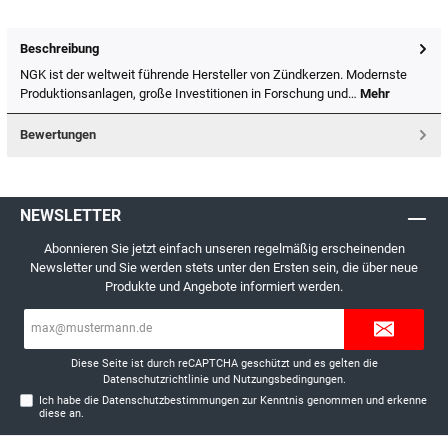
Beschreibung
NGK ist der weltweit führende Hersteller von Zündkerzen. Modernste
Produktionsanlagen, große Investitionen in Forschung und…
Mehr
Bewertungen
NEWSLETTER
Abonnieren Sie jetzt einfach unseren regelmäßig erscheinenden
Newsletter und Sie werden stets unter den Ersten sein, die über neue
Produkte und Angebote informiert werden.
E-
Mail-
Adresse*
Diese Seite ist durch reCAPTCHA geschützt und es gelten die
Datenschutzrichtlinie
und
Nutzungsbedingungen
.
Ich habe die
Datenschutzbestimmungen
zur Kenntnis genommen und erkenne
diese an.