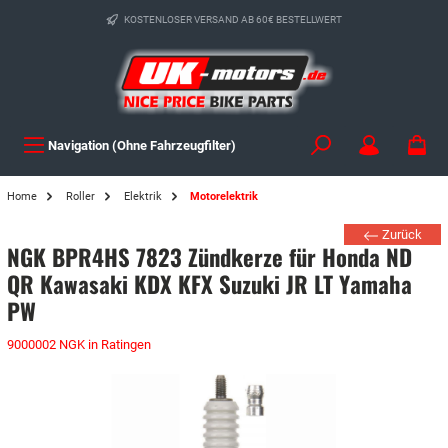
KOSTENLOSER VERSAND AB 60€ BESTELLWERT
Navigation (Ohne Fahrzeugfilter)
Home
Roller
Elektrik
Motorelektrik
Zurück
NGK BPR4HS 7823 Zündkerze für Honda ND
QR Kawasaki KDX KFX Suzuki JR LT Yamaha
PW
9000002 NGK in Ratingen