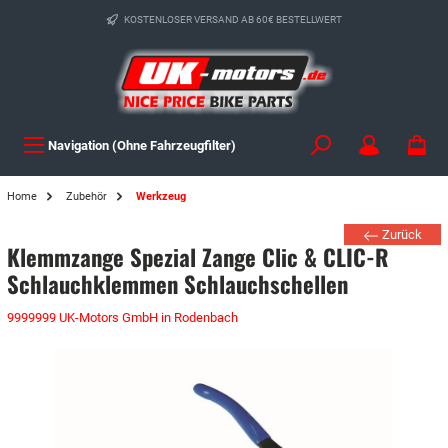
KOSTENLOSER VERSAND AB 60€ BESTELLWERT
Navigation (Ohne Fahrzeugfilter)
Home
Zubehör
Werkzeug
Zurück
Klemmzange Spezial Zange Clic & CLIC-R
Schlauchklemmen Schlauchschellen
9999999 UK-Motors GmbH in Rodenbach