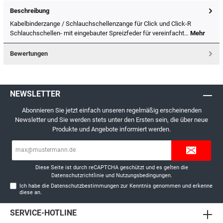
Beschreibung
Kabelbinderzange / Schlauchschellenzange für Click und Click-R
Schlauchschellen- mit eingebauter Spreizfeder für vereinfacht…
Mehr
Bewertungen
NEWSLETTER
Abonnieren Sie jetzt einfach unseren regelmäßig erscheinenden
Newsletter und Sie werden stets unter den Ersten sein, die über neue
Produkte und Angebote informiert werden.
E-
Mail-
Adresse*
Diese Seite ist durch reCAPTCHA geschützt und es gelten die
Datenschutzrichtlinie
und
Nutzungsbedingungen
.
Ich habe die
Datenschutzbestimmungen
zur Kenntnis genommen und erkenne
diese an.
SERVICE-HOTLINE