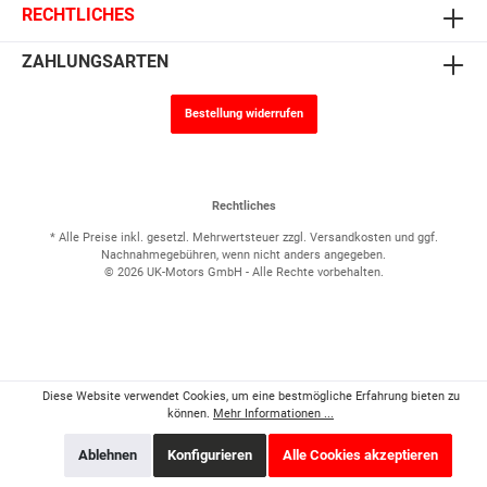
RECHTLICHES
ZAHLUNGSARTEN
Bestellung widerrufen
Rechtliches
* Alle Preise inkl. gesetzl. Mehrwertsteuer zzgl.
Versandkosten
und ggf.
Nachnahmegebühren, wenn nicht anders angegeben.
© 2026 UK-Motors GmbH - Alle Rechte vorbehalten.
Diese Website verwendet Cookies, um eine bestmögliche Erfahrung bieten zu
können.
Mehr Informationen ...
Ablehnen
Konfigurieren
Alle Cookies akzeptieren