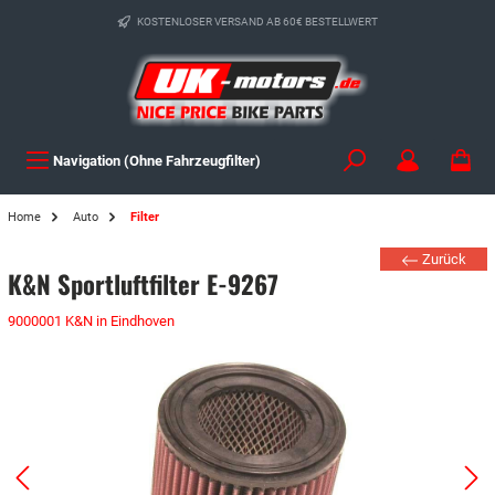
KOSTENLOSER VERSAND AB 60€ BESTELLWERT
Navigation (Ohne Fahrzeugfilter)
Home
Auto
Filter
Zurück
K&N Sportluftfilter E-9267
9000001 K&N in Eindhoven