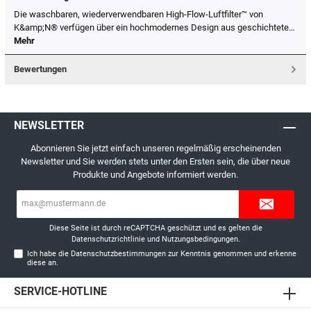
Die waschbaren, wiederverwendbaren High-Flow-Luftfilter™ von
K&amp;N® verfügen über ein hochmodernes Design aus geschichtete…
Mehr
Bewertungen
NEWSLETTER
Abonnieren Sie jetzt einfach unseren regelmäßig erscheinenden
Newsletter und Sie werden stets unter den Ersten sein, die über neue
Produkte und Angebote informiert werden.
E-
Mail-
Adresse*
Diese Seite ist durch reCAPTCHA geschützt und es gelten die
Datenschutzrichtlinie
und
Nutzungsbedingungen
.
Ich habe die
Datenschutzbestimmungen
zur Kenntnis genommen und erkenne
diese an.
SERVICE-HOTLINE