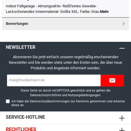
Indoor Faltgarage - Atmungsaktiv- Reißfestes Gewebe-
Lackschonendes Innenmaterial- Größe XXL- Farbe: Grau
Mehr
Bewertungen
NEWSLETTER
Abonnieren Sie jetzt einfach unseren regelmäßig erscheinenden
Newsletter und Sie werden stets unter den Ersten sein, die über neue
Produkte und Angebote informiert werden.
E-
Mail-
Adresse*
Diese Seite ist durch reCAPTCHA geschützt und es gelten die
Datenschutzrichtlinie
und
Nutzungsbedingungen
.
Ich habe die
Datenschutzbestimmungen
zur Kenntnis genommen und erkenne
diese an.
SERVICE-HOTLINE
RECHTLICHES