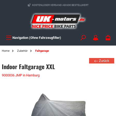
KOSTENLOSER VERSAND AB 60€ BESTELLWERT
Navigation (Ohne Fahrzeugfilter)
Home
Zubehör
Faltgarage
Zurück
Indoor Faltgarage XXL
9000036 JMP in Hamburg