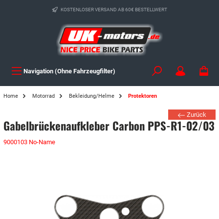
KOSTENLOSER VERSAND AB 60€ BESTELLWERT
Navigation (Ohne Fahrzeugfilter)
Home
Motorrad
Bekleidung/Helme
Protektoren
Zurück
Gabelbrückenaufkleber Carbon PPS-R1-02/03
9000103 No-Name