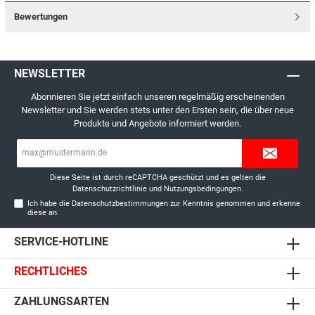
Bewertungen
NEWSLETTER
Abonnieren Sie jetzt einfach unseren regelmäßig erscheinenden
Newsletter und Sie werden stets unter den Ersten sein, die über neue
Produkte und Angebote informiert werden.
E-
Mail-
Adresse*
Diese Seite ist durch reCAPTCHA geschützt und es gelten die
Datenschutzrichtlinie
und
Nutzungsbedingungen
.
Ich habe die
Datenschutzbestimmungen
zur Kenntnis genommen und erkenne
diese an.
SERVICE-HOTLINE
RECHTLICHES
ZAHLUNGSARTEN